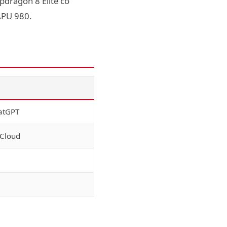
pdragon 8 Elite có
APU 980.
atGPT
Cloud