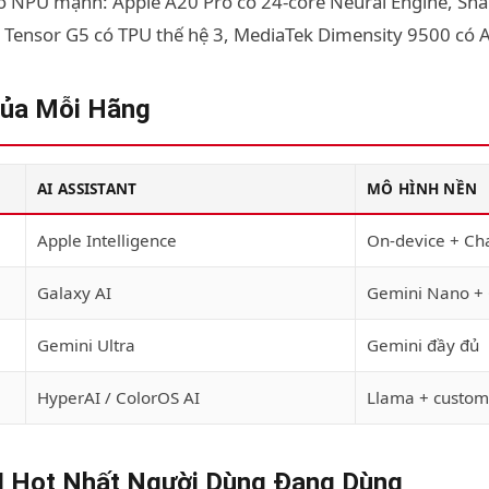
ó NPU mạnh: Apple A20 Pro có 24-core Neural Engine, Sna
Tensor G5 có TPU thế hệ 3, MediaTek Dimensity 9500 có 
Của Mỗi Hãng
AI ASSISTANT
MÔ HÌNH NỀN
Apple Intelligence
On-device + Ch
Galaxy AI
Gemini Nano + 
Gemini Ultra
Gemini đầy đủ
HyperAI / ColorOS AI
Llama + custom
I Hot Nhất Người Dùng Đang Dùng