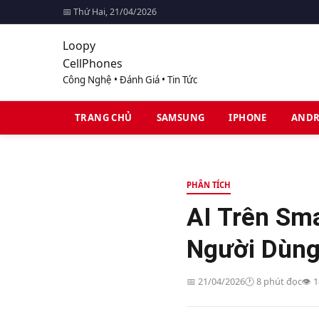
📅 Thứ Hai, 21/04/2026
Loopy
CellPhones
Công Nghệ • Đánh Giá • Tin Tức
TRANG CHỦ
SAMSUNG
IPHONE
ANDR
PHÂN TÍCH
AI Trên Sm
Người Dùng
📅 21/04/2026
🕐 8 phút đọc
👁️ 