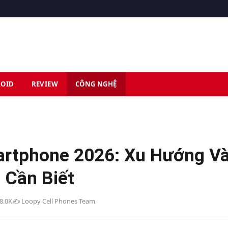
OID
REVIEW
CÔNG NGHỆ
artphone 2026: Xu Hướng V
 Cần Biết
18.0K
✍️ Loopy Cell Phones Team