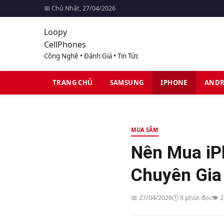
📅 Chủ Nhật, 27/04/2026
Loopy
CellPhones
Công Nghệ • Đánh Giá • Tin Tức
TRANG CHỦ
SAMSUNG
IPHONE
ANDR
MUA SẮM
Nên Mua iP
Chuyên Gia
📅 27/04/2026
🕐 8 phút đọc
👁️ 