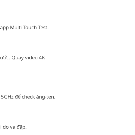
app Multi-Touch Test.
xước. Quay video 4K
i 5GHz để check ăng-ten.
i do va đập.