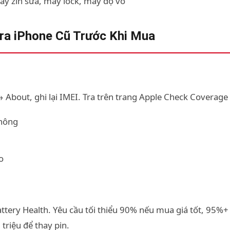
y zin sửa, máy lock, máy độ vỏ
ra iPhone Cũ Trước Khi Mua
→ About, ghi lại IMEI. Tra trên trang Apple Check Coverage
không
o
ttery Health. Yêu cầu tối thiểu 90% nếu mua giá tốt, 95%
triệu để thay pin.