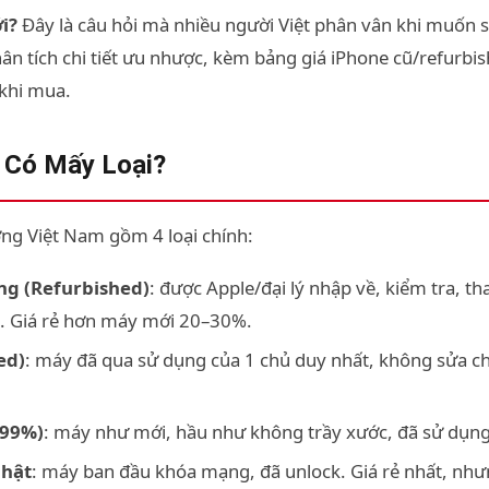
i?
Đây là câu hỏi mà nhiều người Việt phân vân khi muốn 
phân tích chi tiết ưu nhược, kèm bảng giá iPhone cũ/refurb
 khi mua.
? Có Mấy Loại?
ờng Việt Nam gồm 4 loại chính:
ng (Refurbished)
: được Apple/đại lý nhập về, kiểm tra, th
. Giá rẻ hơn máy mới 20–30%.
ed)
: máy đã qua sử dụng của 1 chủ duy nhất, không sửa ch
(99%)
: máy như mới, hầu như không trầy xước, đã sử dụng
Nhật
: máy ban đầu khóa mạng, đã unlock. Giá rẻ nhất, nhưn