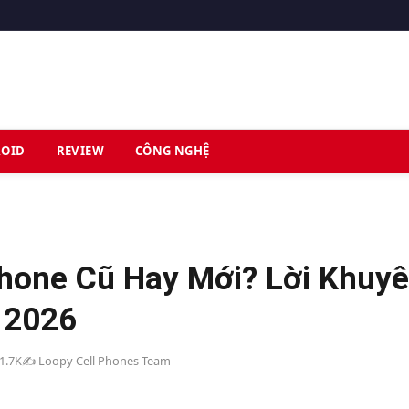
OID
REVIEW
CÔNG NGHỆ
hone Cũ Hay Mới? Lời Khuy
 2026
21.7K
✍️ Loopy Cell Phones Team