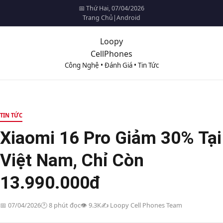
📅 Thứ Hai, 07/04/2026
Trang Chủ
|
Android
Loopy
CellPhones
Công Nghệ • Đánh Giá • Tin Tức
TIN TỨC
Xiaomi 16 Pro Giảm 30% Tại
Việt Nam, Chỉ Còn
13.990.000đ
📅 07/04/2026
🕐 8 phút đọc
👁️ 9.3K
✍️ Loopy Cell Phones Team