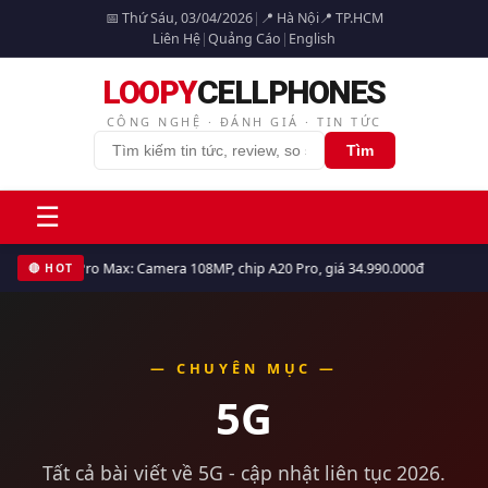
📅 Thứ Sáu, 03/04/2026
|
📍 Hà Nội
📍 TP.HCM
Liên Hệ
|
Quảng Cáo
|
English
LOOPY
CELLPHONES
CÔNG NGHỆ · ĐÁNH GIÁ · TIN TỨC
Tìm
☰
iPhone 17 Pro Max: Camera 108MP, chip A20 Pro, giá 34.990.000đ
🔴 HOT
— CHUYÊN MỤC —
5G
Tất cả bài viết về 5G - cập nhật liên tục 2026.